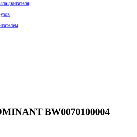
яла двигателя
рузов
игателем
MINANT BW0070100004