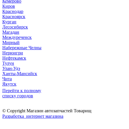
Кемерово
Киров
Краснодар
Красноярск
Курган
Лесосибирск
Магадан
Междуреченск
Мирный
Набережные Челны
Нерюнгри
Нефтекамск
Тулун
Улан-Удэ
Ханты-Мансийск
Чита
Якутск
Перейти к полному
списку городов
© Copyright Магазин автозапчастей Товарищ
Разработка интернет магазина