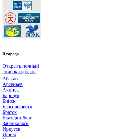
В города
Открыть полный
список городов
Абакан
Арсеньев
Ачинск
Барнаул
Бийск
Благовещенск
Братск
Екатеринбург
Забайкальск
Иркутск
Ишим