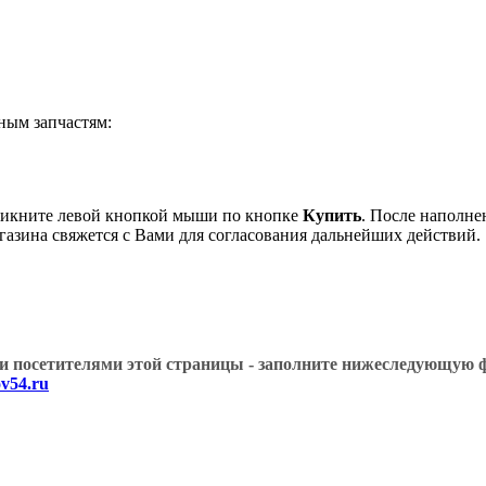
ым запчастям:
икните левой кнопкой мыши по кнопке
Купить
. После наполне
газина свяжется с Вами для согласования дальнейших действий.
угими посетителями этой страницы - заполните нижеслед
v54.ru