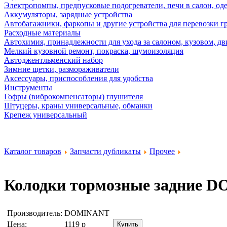
Электропомпы, предпусковые подогреватели, печи в салон, оде
Аккумуляторы, зарядные устройства
Автобагажники, фаркопы и другие устройства для перевозки г
Расходные материалы
Автохимия, принадлежности для ухода за салоном, кузовом, дв
Мелкий кузовной ремонт, покраска, шумоизоляция
Автоджентльменский набор
Зимние щетки, размораживатели
Аксессуары, приспособления для удобства
Инструменты
Гофры (виброкомпенсаторы) глушителя
Штуцеры, краны универсальные, обманки
Крепеж универсальный
Каталог товаров
Запчасти дубликаты
Прочее
Колодки тормозные задние
DO
Производитель:
DOMINANT
Цена:
1119
р