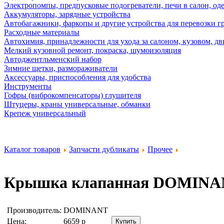
Электропомпы, предпусковые подогреватели, печи в салон, оде
Аккумуляторы, зарядные устройства
Автобагажники, фаркопы и другие устройства для перевозки г
Расходные материалы
Автохимия, принадлежности для ухода за салоном, кузовом, дв
Мелкий кузовной ремонт, покраска, шумоизоляция
Автоджентльменский набор
Зимние щетки, размораживатели
Аксессуары, приспособления для удобства
Инструменты
Гофры (виброкомпенсаторы) глушителя
Штуцеры, краны универсальные, обманки
Крепеж универсальный
Каталог товаров
Запчасти дубликаты
Прочее
Крышка клапанная
DOMINAN
Производитель:
DOMINANT
Цена:
6659
р