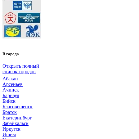
В города
Открыть полный
список городов
Абакан
Арсеньев
Ачинск
Барнаул
Бийск
Благовещенск
Братск
Екатеринбург
Забайкальск
Иркутск
Ишим