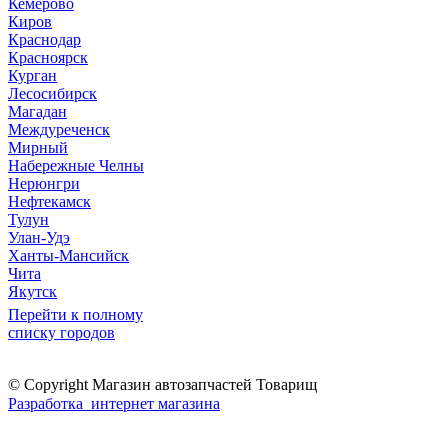
Кемерово
Киров
Краснодар
Красноярск
Курган
Лесосибирск
Магадан
Междуреченск
Мирный
Набережные Челны
Нерюнгри
Нефтекамск
Тулун
Улан-Удэ
Ханты-Мансийск
Чита
Якутск
Перейти к полному
списку городов
© Copyright Магазин автозапчастей Товарищ
Разработка интернет магазина