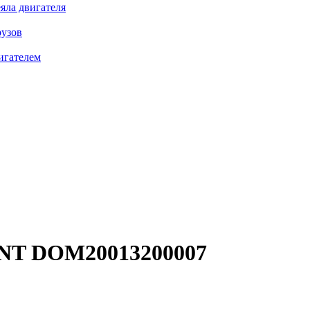
яла двигателя
рузов
игателем
T DOM20013200007