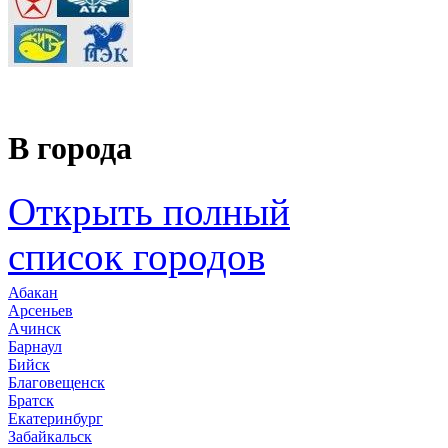
В города
Открыть полный
список городов
Абакан
Арсеньев
Ачинск
Барнаул
Бийск
Благовещенск
Братск
Екатеринбург
Забайкальск