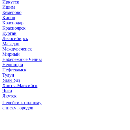
Иркутск
Ишим
Кемерово
Киров
Краснодар
Красноярск
Курган
Лесосибирск
Магадан
Междуреченск
Мирный
Набережные Челны
Нерюнгри
Нефтекамск
Тулун
Улан-Удэ
Ханты-Мансийск
Чита
Якутск
Перейти к полному
списку городов