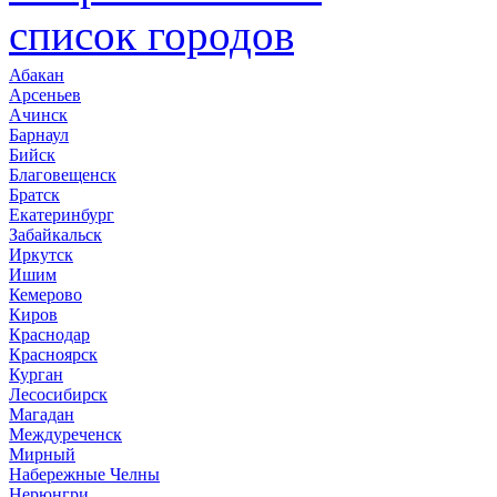
список городов
Абакан
Арсеньев
Ачинск
Барнаул
Бийск
Благовещенск
Братск
Екатеринбург
Забайкальск
Иркутск
Ишим
Кемерово
Киров
Краснодар
Красноярск
Курган
Лесосибирск
Магадан
Междуреченск
Мирный
Набережные Челны
Нерюнгри