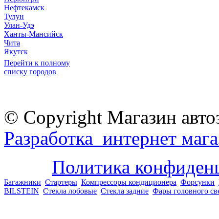
Нефтекамск
Тулун
Улан-Удэ
Ханты-Мансийск
Чита
Якутск
Перейти к полному
списку городов
© Copyright Магазин авто
Разработка интернет мага
Политика конфиден
Багажники
Стартеры
Компрессоры кондиционера
Форсунки
BILSTEIN
Стекла лобовые
Стекла задние
Фары головного св