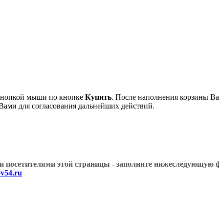
 кнопкой мыши по кнопке
Купить
. После наполнения корзины Ва
 Вами для согласования дальнейших действий.
угими посетителями этой страницы - заполните нижеслед
v54.ru