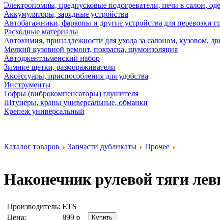
Электропомпы, предпусковые подогреватели, печи в салон, оде
Аккумуляторы, зарядные устройства
Автобагажники, фаркопы и другие устройства для перевозки г
Расходные материалы
Автохимия, принадлежности для ухода за салоном, кузовом, дв
Мелкий кузовной ремонт, покраска, шумоизоляция
Автоджентльменский набор
Зимние щетки, размораживатели
Аксессуары, приспособления для удобства
Инструменты
Гофры (виброкомпенсаторы) глушителя
Штуцеры, краны универсальные, обманки
Крепеж универсальный
Каталог товаров
Запчасти дубликаты
Прочее
Наконечник рулевой тяги лев
Производитель:
ETS
Цена:
899
р