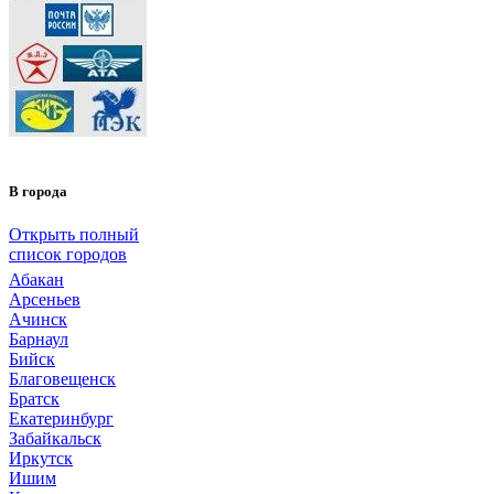
В города
Открыть полный
список городов
Абакан
Арсеньев
Ачинск
Барнаул
Бийск
Благовещенск
Братск
Екатеринбург
Забайкальск
Иркутск
Ишим