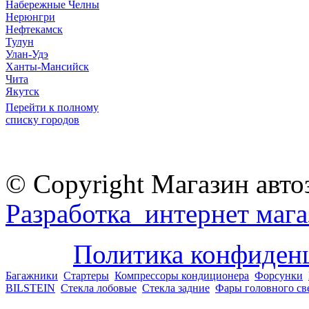
Набережные Челны
Нерюнгри
Нефтекамск
Тулун
Улан-Удэ
Ханты-Мансийск
Чита
Якутск
Перейти к полному
списку городов
© Copyright Магазин авто
Разработка интернет мага
Политика конфиден
Багажники
Стартеры
Компрессоры кондиционера
Форсунки
BILSTEIN
Стекла лобовые
Стекла задние
Фары головного св