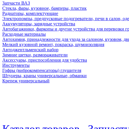
Запчасти ВАЗ
Стекла, фары, кузовное, бамперы, пластик
Радиаторы, комплектующие
Электропомпы, предпусковые подогреватели, печи в салон, оде
Аккумуляторы, зарядные устройства
Автобагажники, фаркопы и другие устройства для перевозки г
Расходные материалы
Автохимия, принадлежности для ухода за салоном, кузовом, дв
Мелкий кузовной ремонт, покраска, шумоизоляция
Автоджентльменский набор
Зимние щетки, размораживатели
Аксессуары, приспособления для удобства
Инструменты
Гофры (виброкомпенсаторы) глушителя
Штуцеры, краны универсальные, обманки
Крепеж универсальный
Каталог товаров
Запчаст