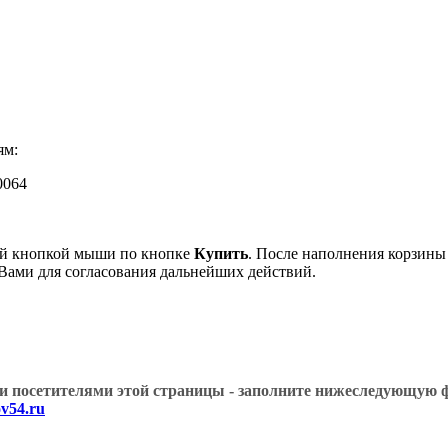
ям:
0064
ой кнопкой мыши по кнопке
Купить
. После наполнения корзины
 Вами для согласования дальнейших действий.
угими посетителями этой страницы - заполните нижеслед
v54.ru