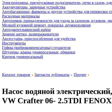
Электропомпы, предпусковые подогреватели, печи в салон, оде
Аккумуляторы, зарядные устройства
Автобагажники, фаркопы и другие устройства для перевозки г
Расходные материалы
Автохимия, принадлежности для ухода за салоном, кузовом, дв
Мелкий кузовной ремонт, покраска, шумоизоляция
Автоджентльменский набор
Зимние щетки, размораживатели
Аксессуары, приспособления для удобства
Инструменты
Гофры (виброкомпенсаторы) глушителя
Штуцеры, краны универсальные, обманки
Крепеж универсальный
Каталог товаров
Запчасти дубликаты
Прочее
Насос водяной электрический, D
VW Crafter 06- 2.5TDI
FENOX