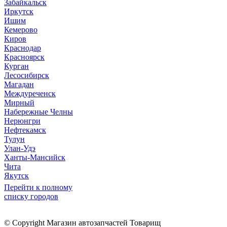
Забайкальск
Иркутск
Ишим
Кемерово
Киров
Краснодар
Красноярск
Курган
Лесосибирск
Магадан
Междуреченск
Мирный
Набережные Челны
Нерюнгри
Нефтекамск
Тулун
Улан-Удэ
Ханты-Мансийск
Чита
Якутск
Перейти к полному
списку городов
© Copyright Магазин автозапчастей Товарищ