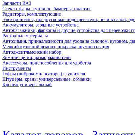
Запчасти ВАЗ
Стекла, фары, кузовное, бамперы, пластик
Радиаторы, комплектующие
Электропомпы, предпусковые подогреватели, печи в салон, оде
Аккумуляторы, зарядные устройства
Автобагажники, фаркопы и другие устройства для перевозки г
Расходные материалы
Автохимия, принадлежности для ухода за салоном, кузовом, дв
Мелкий кузовной ремонт, покраска, шумоизоляция
Автоджентльменский набор
Зимние щетки, размораживатели
Аксессуары, приспособления для удобства
Инструменты
Гофры (виброкомпенсаторы) глушителя
Штуцеры, краны универсальные, обманки
Крепеж универсальный
Каталог товаров
Запчаст