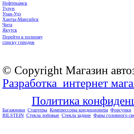
Нефтекамск
Тулун
Улан-Удэ
Ханты-Мансийск
Чита
Якутск
Перейти к полному
списку городов
© Copyright Магазин авто
Разработка интернет мага
Политика конфиден
Багажники
Стартеры
Компрессоры кондиционера
Форсунки
BILSTEIN
Стекла лобовые
Стекла задние
Фары головного св