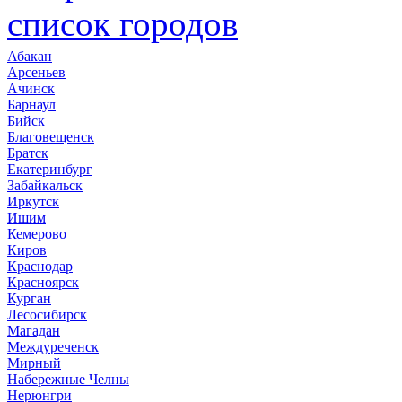
список городов
Абакан
Арсеньев
Ачинск
Барнаул
Бийск
Благовещенск
Братск
Екатеринбург
Забайкальск
Иркутск
Ишим
Кемерово
Киров
Краснодар
Красноярск
Курган
Лесосибирск
Магадан
Междуреченск
Мирный
Набережные Челны
Нерюнгри