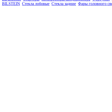
BILSTEIN
Стекла лобовые
Стекла задние
Фары головного св