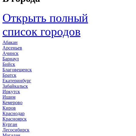
Открыть полный
список городов
Абакан
Арсеньев
Ачинск
Барнаул
Бийск
Благовещенск
Братск
Екатеринбург
Забайкальск
Иркутск
Ишим
Кемерово
Киров
Краснодар
Красноярск
Курган
Лесосибирск
Магадан