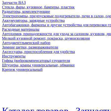
Запчасти ВАЗ
Стекла, фары, кузовное, бамперы, пластик
Радиаторы, комплектующие
Электропомпы, предпусковые подогреватели, печи в салон, оде
Аккумуляторы, зарядные устройства
Автобагажники, фаркопы и другие устройства для перевозки г
Расходные материалы
Автохимия, принадлежности для ухода за салоном, кузовом, дв
Мелкий кузовной ремонт, покраска, шумоизоляция
Автоджентльменский набор
Зимние щетки, размораживатели
Аксессуары, приспособления для удобства
Инструменты
Гофры (виброкомпенсаторы) глушителя
Штуцеры, краны универсальные, обманки
Крепеж универсальный
Каталог товаров
Запчаст