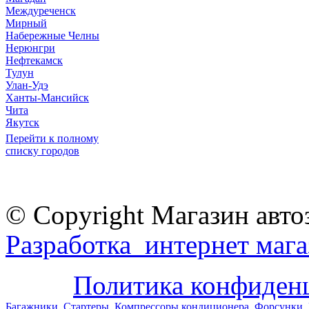
Междуреченск
Мирный
Набережные Челны
Нерюнгри
Нефтекамск
Тулун
Улан-Удэ
Ханты-Мансийск
Чита
Якутск
Перейти к полному
списку городов
© Copyright Магазин авто
Разработка интернет мага
Политика конфиден
Багажники
Стартеры
Компрессоры кондиционера
Форсунки