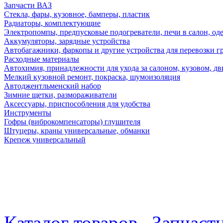
Запчасти ВАЗ
Стекла, фары, кузовное, бамперы, пластик
Радиаторы, комплектующие
Электропомпы, предпусковые подогреватели, печи в салон, оде
Аккумуляторы, зарядные устройства
Автобагажники, фаркопы и другие устройства для перевозки г
Расходные материалы
Автохимия, принадлежности для ухода за салоном, кузовом, дв
Мелкий кузовной ремонт, покраска, шумоизоляция
Автоджентльменский набор
Зимние щетки, размораживатели
Аксессуары, приспособления для удобства
Инструменты
Гофры (виброкомпенсаторы) глушителя
Штуцеры, краны универсальные, обманки
Крепеж универсальный
Каталог товаров
Запчаст