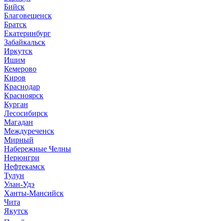
Бийск
Благовещенск
Братск
Екатеринбург
Забайкальск
Иркутск
Ишим
Кемерово
Киров
Краснодар
Красноярск
Курган
Лесосибирск
Магадан
Междуреченск
Мирный
Набережные Челны
Нерюнгри
Нефтекамск
Тулун
Улан-Удэ
Ханты-Мансийск
Чита
Якутск