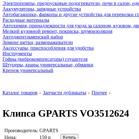
Электропомпы, предпусковые подогреватели, печи в салон, оде
Аккумуляторы, зарядные устройства
Автобагажники, фаркопы и другие устройства для перевозки г
Расходные материалы
Автохимия, принадлежности для ухода за салоном, кузовом, дв
Мелкий кузовной ремонт, покраска, шумоизоляция
Автоджентльменский набор
Зимние щетки, размораживатели
Аксессуары, приспособления для удобства
Инструменты
Гофры (виброкомпенсаторы) глушителя
Штуцеры, краны универсальные, обманки
Крепеж универсальный
Каталог товаров
Запчасти дубликаты
Прочее
Клипса
GPARTS VO3512624
Производитель:
GPARTS
Цена:
159
р