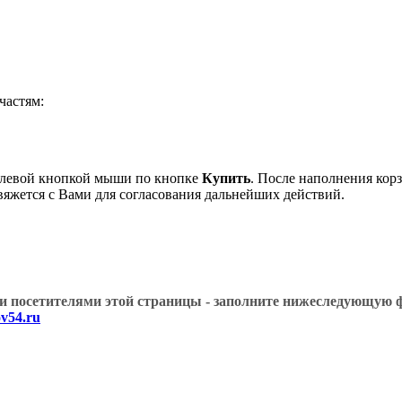
частям:
 левой кнопкой мыши по кнопке
Купить
. После наполнения кор
вяжется с Вами для согласования дальнейших действий.
угими посетителями этой страницы - заполните нижеслед
v54.ru