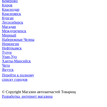
Кемерово
Киров
Краснодар
Красноярск
Курган
Лесосибирск
Магадан
Междуреченск
Мирный
Набережные Челны
Нерюнгри
Нефтекамск
Тулун
Улан-Удэ
Ханты-Мансийск
Чита
Якутск
Перейти к полному
списку городов
© Copyright Магазин автозапчастей Товарищ
Разработка интернет магазина