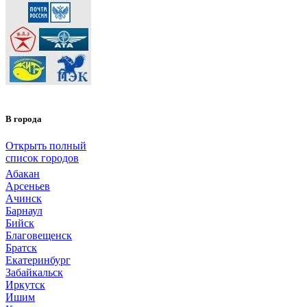
В города
Открыть полный
список городов
Абакан
Арсеньев
Ачинск
Барнаул
Бийск
Благовещенск
Братск
Екатеринбург
Забайкальск
Иркутск
Ишим