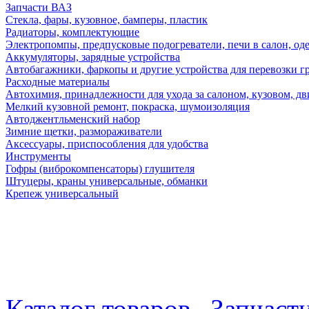
Запчасти ВАЗ
Стекла, фары, кузовное, бамперы, пластик
Радиаторы, комплектующие
Электропомпы, предпусковые подогреватели, печи в салон, оде
Аккумуляторы, зарядные устройства
Автобагажники, фаркопы и другие устройства для перевозки г
Расходные материалы
Автохимия, принадлежности для ухода за салоном, кузовом, дв
Мелкий кузовной ремонт, покраска, шумоизоляция
Автоджентльменский набор
Зимние щетки, размораживатели
Аксессуары, приспособления для удобства
Инструменты
Гофры (виброкомпенсаторы) глушителя
Штуцеры, краны универсальные, обманки
Крепеж универсальный
Каталог товаров
Запчаст