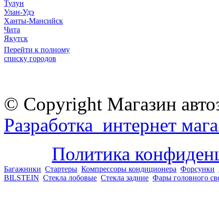
Тулун
Улан-Удэ
Ханты-Мансийск
Чита
Якутск
Перейти к полному
списку городов
© Copyright Магазин авто
Разработка интернет мага
Политика конфиден
Багажники
Стартеры
Компрессоры кондиционера
Форсунки
BILSTEIN
Стекла лобовые
Стекла задние
Фары головного св