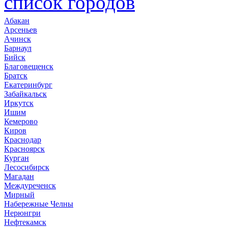
список городов
Абакан
Арсеньев
Ачинск
Барнаул
Бийск
Благовещенск
Братск
Екатеринбург
Забайкальск
Иркутск
Ишим
Кемерово
Киров
Краснодар
Красноярск
Курган
Лесосибирск
Магадан
Междуреченск
Мирный
Набережные Челны
Нерюнгри
Нефтекамск