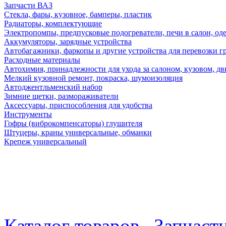
Запчасти ВАЗ
Стекла, фары, кузовное, бамперы, пластик
Радиаторы, комплектующие
Электропомпы, предпусковые подогреватели, печи в салон, оде
Аккумуляторы, зарядные устройства
Автобагажники, фаркопы и другие устройства для перевозки г
Расходные материалы
Автохимия, принадлежности для ухода за салоном, кузовом, дв
Мелкий кузовной ремонт, покраска, шумоизоляция
Автоджентльменский набор
Зимние щетки, размораживатели
Аксессуары, приспособления для удобства
Инструменты
Гофры (виброкомпенсаторы) глушителя
Штуцеры, краны универсальные, обманки
Крепеж универсальный
Каталог товаров
Запчаст