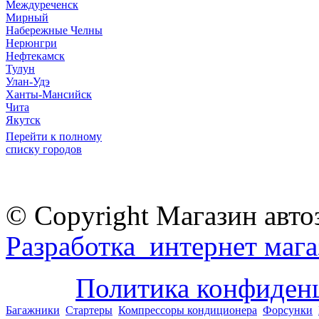
Междуреченск
Мирный
Набережные Челны
Нерюнгри
Нефтекамск
Тулун
Улан-Удэ
Ханты-Мансийск
Чита
Якутск
Перейти к полному
списку городов
© Copyright Магазин авто
Разработка интернет мага
Политика конфиден
Багажники
Стартеры
Компрессоры кондиционера
Форсунки