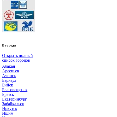
В города
Открыть полный
список городов
Абакан
Арсеньев
Ачинск
Барнаул
Бийск
Благовещенск
Братск
Екатеринбург
Забайкальск
Иркутск
Ишим