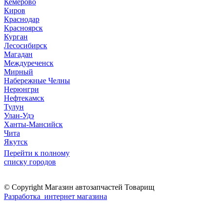
Кемерово
Киров
Краснодар
Красноярск
Курган
Лесосибирск
Магадан
Междуреченск
Мирный
Набережные Челны
Нерюнгри
Нефтекамск
Тулун
Улан-Удэ
Ханты-Мансийск
Чита
Якутск
Перейти к полному
списку городов
© Copyright Магазин автозапчастей Товарищ
Разработка интернет магазина