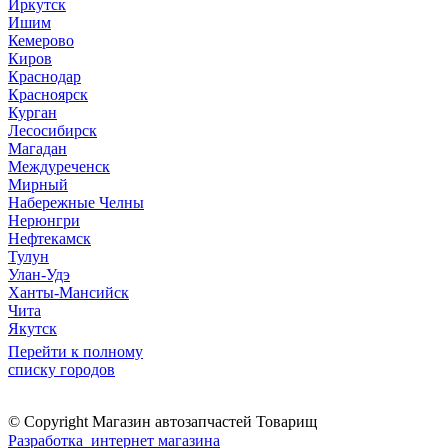
Иркутск
Ишим
Кемерово
Киров
Краснодар
Красноярск
Курган
Лесосибирск
Магадан
Междуреченск
Мирный
Набережные Челны
Нерюнгри
Нефтекамск
Тулун
Улан-Удэ
Ханты-Мансийск
Чита
Якутск
Перейти к полному
списку городов
© Copyright Магазин автозапчастей Товарищ
Разработка интернет магазина