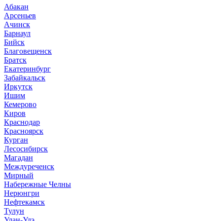
Абакан
Арсеньев
Ачинск
Барнаул
Бийск
Благовещенск
Братск
Екатеринбург
Забайкальск
Иркутск
Ишим
Кемерово
Киров
Краснодар
Красноярск
Курган
Лесосибирск
Магадан
Междуреченск
Мирный
Набережные Челны
Нерюнгри
Нефтекамск
Тулун
Улан-Удэ