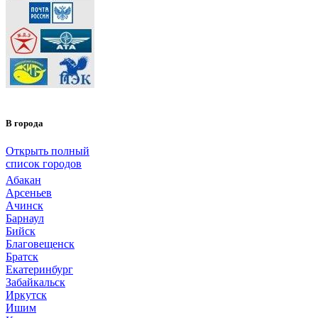
В города
Открыть полный
список городов
Абакан
Арсеньев
Ачинск
Барнаул
Бийск
Благовещенск
Братск
Екатеринбург
Забайкальск
Иркутск
Ишим