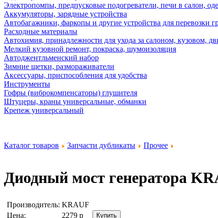
Электропомпы, предпусковые подогреватели, печи в салон, оде
Аккумуляторы, зарядные устройства
Автобагажники, фаркопы и другие устройства для перевозки г
Расходные материалы
Автохимия, принадлежности для ухода за салоном, кузовом, дв
Мелкий кузовной ремонт, покраска, шумоизоляция
Автоджентльменский набор
Зимние щетки, размораживатели
Аксессуары, приспособления для удобства
Инструменты
Гофры (виброкомпенсаторы) глушителя
Штуцеры, краны универсальные, обманки
Крепеж универсальный
Каталог товаров
Запчасти дубликаты
Прочее
Диодный мост генератора
KR
Производитель:
KRAUF
Цена:
2279
р