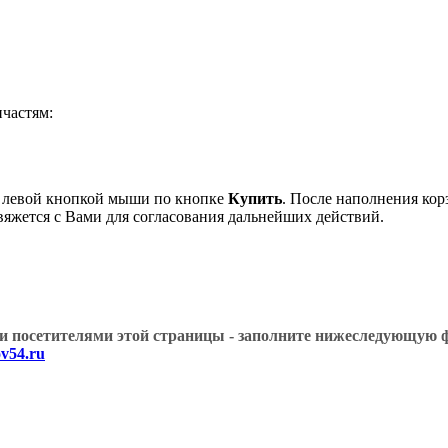
частям:
 левой кнопкой мыши по кнопке
Купить
. После наполнения кор
вяжется с Вами для согласования дальнейших действий.
угими посетителями этой страницы - заполните нижеслед
v54.ru