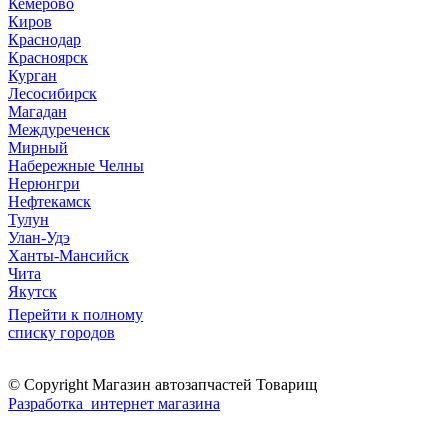
Кемерово
Киров
Краснодар
Красноярск
Курган
Лесосибирск
Магадан
Междуреченск
Мирный
Набережные Челны
Нерюнгри
Нефтекамск
Тулун
Улан-Удэ
Ханты-Мансийск
Чита
Якутск
Перейти к полному
списку городов
© Copyright Магазин автозапчастей Товарищ
Разработка интернет магазина