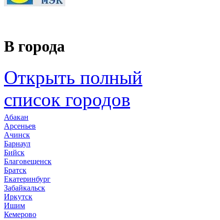
В города
Открыть полный
список городов
Абакан
Арсеньев
Ачинск
Барнаул
Бийск
Благовещенск
Братск
Екатеринбург
Забайкальск
Иркутск
Ишим
Кемерово