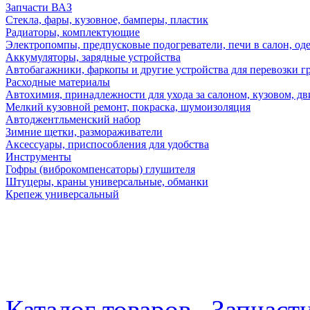
Запчасти ВАЗ
Стекла, фары, кузовное, бамперы, пластик
Радиаторы, комплектующие
Электропомпы, предпусковые подогреватели, печи в салон, оде
Аккумуляторы, зарядные устройства
Автобагажники, фаркопы и другие устройства для перевозки г
Расходные материалы
Автохимия, принадлежности для ухода за салоном, кузовом, дв
Мелкий кузовной ремонт, покраска, шумоизоляция
Автоджентльменский набор
Зимние щетки, размораживатели
Аксессуары, приспособления для удобства
Инструменты
Гофры (виброкомпенсаторы) глушителя
Штуцеры, краны универсальные, обманки
Крепеж универсальный
Каталог товаров
Запчаст