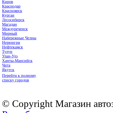
Киров
Краснодар
Красноярск
Курган
Лесосибирск
Магадан
Междуреченск
Мирный
Набережные Челны
Нерюнгри
Нефтекамск
Тулун
Улан-Удэ
Ханты-Мансийск
Чита
Якутск
Перейти к полному
списку городов
© Copyright Магазин авто