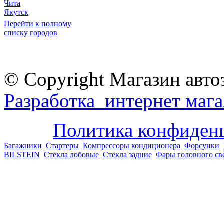
Чита
Якутск
Перейти к полному
списку городов
© Copyright Магазин авто
Разработка интернет мага
Политика конфиден
Багажники
Стартеры
Компрессоры кондиционера
Форсунки
BILSTEIN
Стекла лобовые
Стекла задние
Фары головного св