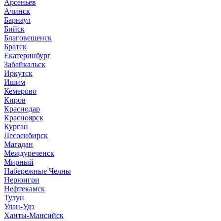
Арсеньев
Ачинск
Барнаул
Бийск
Благовещенск
Братск
Екатеринбург
Забайкальск
Иркутск
Ишим
Кемерово
Киров
Краснодар
Красноярск
Курган
Лесосибирск
Магадан
Междуреченск
Мирный
Набережные Челны
Нерюнгри
Нефтекамск
Тулун
Улан-Удэ
Ханты-Мансийск