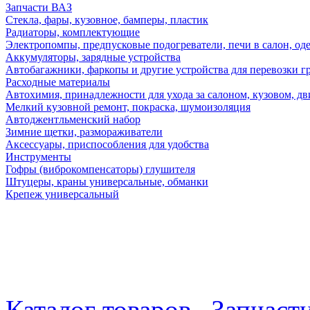
Запчасти ВАЗ
Стекла, фары, кузовное, бамперы, пластик
Радиаторы, комплектующие
Электропомпы, предпусковые подогреватели, печи в салон, оде
Аккумуляторы, зарядные устройства
Автобагажники, фаркопы и другие устройства для перевозки г
Расходные материалы
Автохимия, принадлежности для ухода за салоном, кузовом, дв
Мелкий кузовной ремонт, покраска, шумоизоляция
Автоджентльменский набор
Зимние щетки, размораживатели
Аксессуары, приспособления для удобства
Инструменты
Гофры (виброкомпенсаторы) глушителя
Штуцеры, краны универсальные, обманки
Крепеж универсальный
Каталог товаров
Запчаст