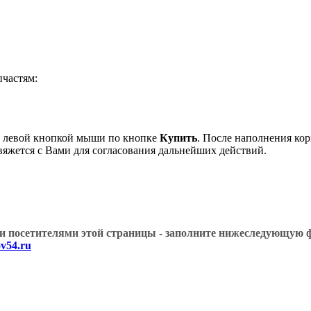
частям:
 левой кнопкой мыши по кнопке
Купить
. После наполнения кор
вяжется с Вами для согласования дальнейших действий.
угими посетителями этой страницы - заполните нижеслед
v54.ru