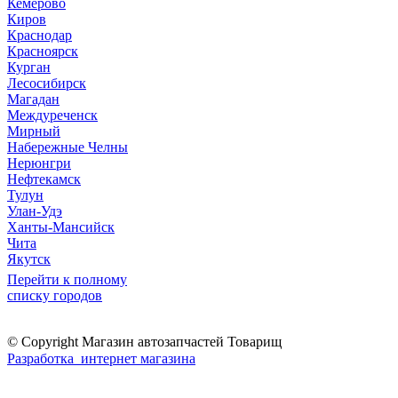
Кемерово
Киров
Краснодар
Красноярск
Курган
Лесосибирск
Магадан
Междуреченск
Мирный
Набережные Челны
Нерюнгри
Нефтекамск
Тулун
Улан-Удэ
Ханты-Мансийск
Чита
Якутск
Перейти к полному
списку городов
© Copyright Магазин автозапчастей Товарищ
Разработка интернет магазина