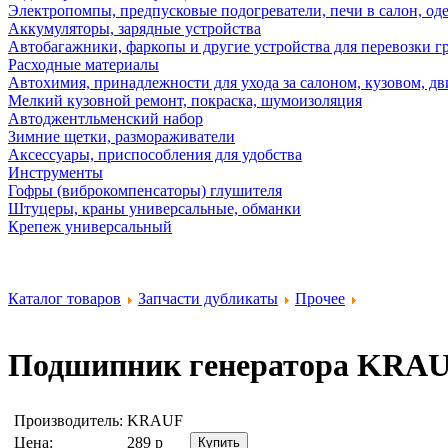
Электропомпы, предпусковые подогреватели, печи в салон, оде
Аккумуляторы, зарядные устройства
Автобагажники, фаркопы и другие устройства для перевозки г
Расходные материалы
Автохимия, принадлежности для ухода за салоном, кузовом, дв
Мелкий кузовной ремонт, покраска, шумоизоляция
Автоджентльменский набор
Зимние щетки, размораживатели
Аксессуары, приспособления для удобства
Инструменты
Гофры (виброкомпенсаторы) глушителя
Штуцеры, краны универсальные, обманки
Крепеж универсальный
Каталог товаров
Запчасти дубликаты
Прочее
Подшипник генератора
KRAU
Производитель:
KRAUF
Цена:
289
р