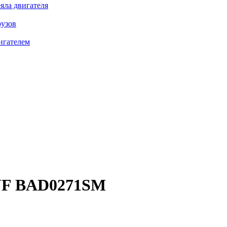
яла двигателя
рузов
игателем
F BAD0271SM