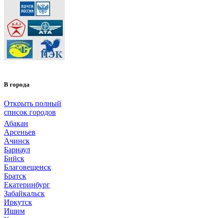
В города
Открыть полный
список городов
Абакан
Арсеньев
Ачинск
Барнаул
Бийск
Благовещенск
Братск
Екатеринбург
Забайкальск
Иркутск
Ишим