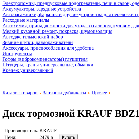
Электропомпы, предпусковые подогреватели, печи в салон, оде
Аккумуляторы, зарядные устройства
Автобагажники, фаркопы и другие устройства для перевозки г
Расходные материалы
Автохимия, принадлежности для ухода за салоном, кузовом, дв
Мелкий кузовной ремонт, покраска, шумоизоляция
Автоджентльменский набор
Зимние щетки, размораживатели
Аксессуары, приспособления для удобства
Инструменты
Гофры (виброкомпенсаторы) глушителя
Штуцеры, краны универсальные, обманки
Крепеж универсальный
Каталог товаров
Запчасти дубликаты
Прочее
Диск тормозной
KRAUF BDZ1
Производитель:
KRAUF
Цена:
2479
р