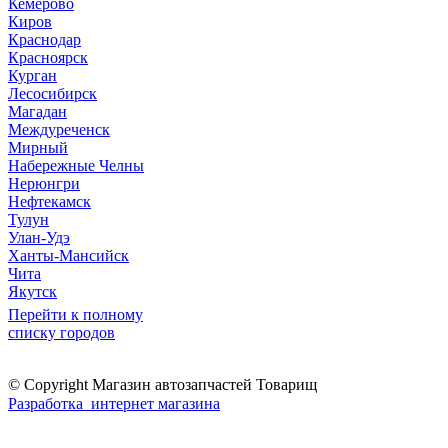
Кемерово
Киров
Краснодар
Красноярск
Курган
Лесосибирск
Магадан
Междуреченск
Мирный
Набережные Челны
Нерюнгри
Нефтекамск
Тулун
Улан-Удэ
Ханты-Мансийск
Чита
Якутск
Перейти к полному
списку городов
© Copyright Магазин автозапчастей Товарищ
Разработка интернет магазина