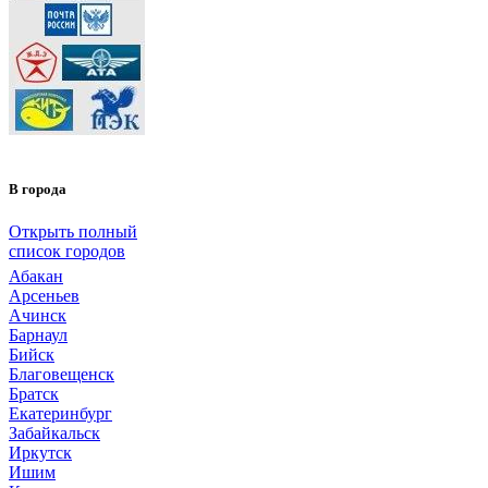
В города
Открыть полный
список городов
Абакан
Арсеньев
Ачинск
Барнаул
Бийск
Благовещенск
Братск
Екатеринбург
Забайкальск
Иркутск
Ишим