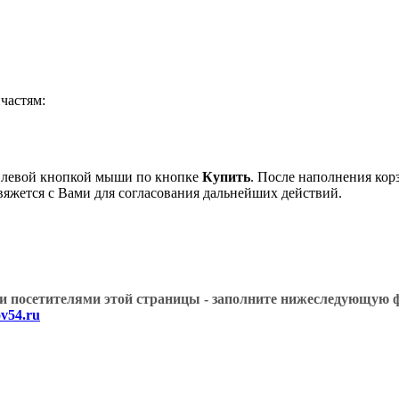
частям:
 левой кнопкой мыши по кнопке
Купить
. После наполнения кор
вяжется с Вами для согласования дальнейших действий.
угими посетителями этой страницы - заполните нижеслед
v54.ru