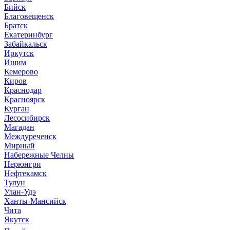
Бийск
Благовещенск
Братск
Екатеринбург
Забайкальск
Иркутск
Ишим
Кемерово
Киров
Краснодар
Красноярск
Курган
Лесосибирск
Магадан
Междуреченск
Мирный
Набережные Челны
Нерюнгри
Нефтекамск
Тулун
Улан-Удэ
Ханты-Мансийск
Чита
Якутск