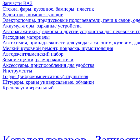
Запчасти ВАЗ
Стекла, фары, кузовное, бамперы, пластик
Радиаторы, комплектующие
Электропомпы, предпусковые подогреватели, печи в салон, оде
Аккумуляторы, зарядные устройства
Автобагажники, фаркопы и другие устройства для перевозки г
Расходные материалы
Автохимия, принадлежности для ухода за салоном, кузовом, дв
Мелкий кузовной ремонт, покраска, шумоизоляция
Автоджентльменский набор
Зимние щетки, размораживатели
Аксессуары, приспособления для удобства
Инструменты
Гофры (виброкомпенсаторы) глушителя
Штуцеры, краны универсальные, обманки
Крепеж универсальный
Каталог товаров
Запчаст