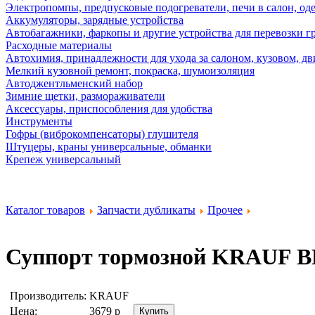
Электропомпы, предпусковые подогреватели, печи в салон, оде
Аккумуляторы, зарядные устройства
Автобагажники, фаркопы и другие устройства для перевозки г
Расходные материалы
Автохимия, принадлежности для ухода за салоном, кузовом, дв
Мелкий кузовной ремонт, покраска, шумоизоляция
Автоджентльменский набор
Зимние щетки, размораживатели
Аксессуары, приспособления для удобства
Инструменты
Гофры (виброкомпенсаторы) глушителя
Штуцеры, краны универсальные, обманки
Крепеж универсальный
Каталог товаров
Запчасти дубликаты
Прочее
Суппорт тормозной
KRAUF B
Производитель:
KRAUF
Цена:
3679
р