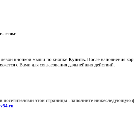
частям:
 левой кнопкой мыши по кнопке
Купить
. После наполнения кор
вяжется с Вами для согласования дальнейших действий.
угими посетителями этой страницы - заполните нижеслед
v54.ru