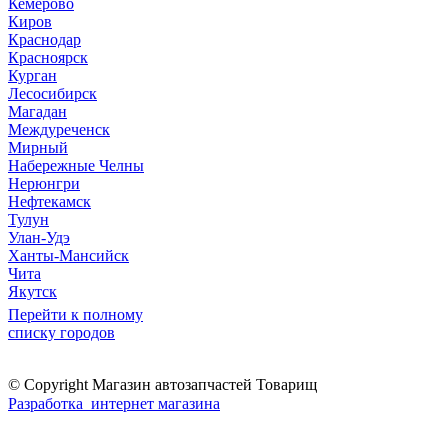
Кемерово
Киров
Краснодар
Красноярск
Курган
Лесосибирск
Магадан
Междуреченск
Мирный
Набережные Челны
Нерюнгри
Нефтекамск
Тулун
Улан-Удэ
Ханты-Мансийск
Чита
Якутск
Перейти к полному
списку городов
© Copyright Магазин автозапчастей Товарищ
Разработка интернет магазина