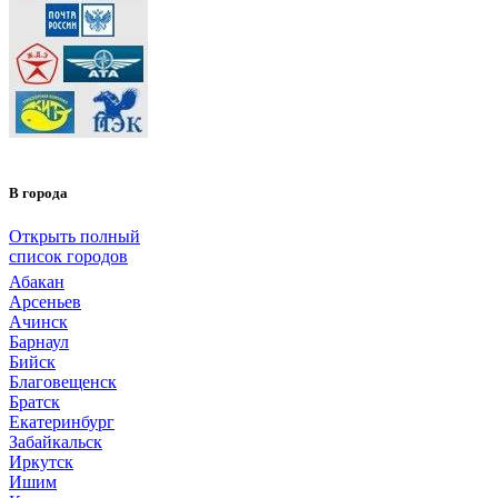
В города
Открыть полный
список городов
Абакан
Арсеньев
Ачинск
Барнаул
Бийск
Благовещенск
Братск
Екатеринбург
Забайкальск
Иркутск
Ишим