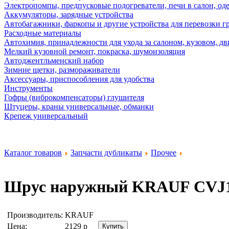
Электропомпы, предпусковые подогреватели, печи в салон, оде
Аккумуляторы, зарядные устройства
Автобагажники, фаркопы и другие устройства для перевозки г
Расходные материалы
Автохимия, принадлежности для ухода за салоном, кузовом, дв
Мелкий кузовной ремонт, покраска, шумоизоляция
Автоджентльменский набор
Зимние щетки, размораживатели
Аксессуары, приспособления для удобства
Инструменты
Гофры (виброкомпенсаторы) глушителя
Штуцеры, краны универсальные, обманки
Крепеж универсальный
Каталог товаров
Запчасти дубликаты
Прочее
Шрус наружный
KRAUF CVJ
Производитель:
KRAUF
Цена:
2129
р