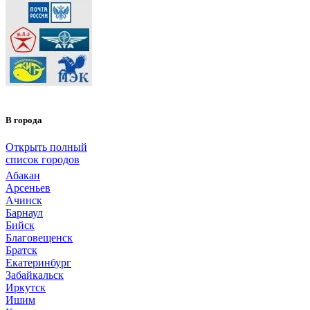
В города
Открыть полный
список городов
Абакан
Арсеньев
Ачинск
Барнаул
Бийск
Благовещенск
Братск
Екатеринбург
Забайкальск
Иркутск
Ишим