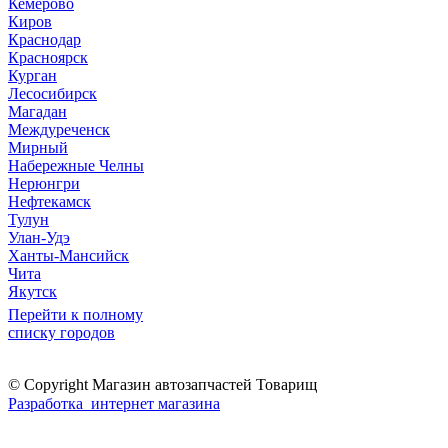
Кемерово
Киров
Краснодар
Красноярск
Курган
Лесосибирск
Магадан
Междуреченск
Мирный
Набережные Челны
Нерюнгри
Нефтекамск
Тулун
Улан-Удэ
Ханты-Мансийск
Чита
Якутск
Перейти к полному
списку городов
© Copyright Магазин автозапчастей Товарищ
Разработка интернет магазина