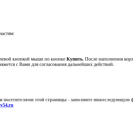
астям:
 левой кнопкой мыши по кнопке
Купить
. После наполнения кор
вяжется с Вами для согласования дальнейших действий.
угими посетителями этой страницы - заполните нижеслед
v54.ru