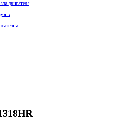
яла двигателя
рузов
игателем
1318HR