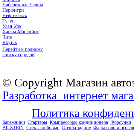
Набережные Челны
Нерюнгри
Нефтекамск
Тулун
Улан-Удэ
Ханты-Мансийск
Чита
Якутск
Перейти к полному
списку городов
© Copyright Магазин авто
Разработка интернет мага
Политика конфиден
Багажники
Стартеры
Компрессоры кондиционера
Форсунки
BILSTEIN
Стекла лобовые
Стекла задние
Фары головного св