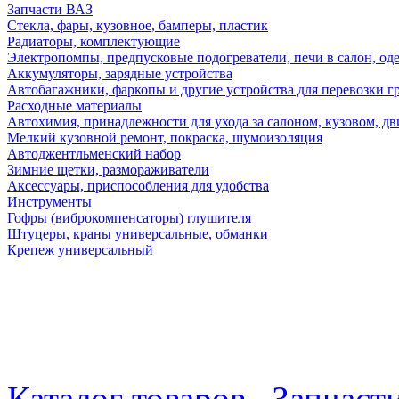
Запчасти ВАЗ
Стекла, фары, кузовное, бамперы, пластик
Радиаторы, комплектующие
Электропомпы, предпусковые подогреватели, печи в салон, оде
Аккумуляторы, зарядные устройства
Автобагажники, фаркопы и другие устройства для перевозки г
Расходные материалы
Автохимия, принадлежности для ухода за салоном, кузовом, дв
Мелкий кузовной ремонт, покраска, шумоизоляция
Автоджентльменский набор
Зимние щетки, размораживатели
Аксессуары, приспособления для удобства
Инструменты
Гофры (виброкомпенсаторы) глушителя
Штуцеры, краны универсальные, обманки
Крепеж универсальный
Каталог товаров
Запчаст