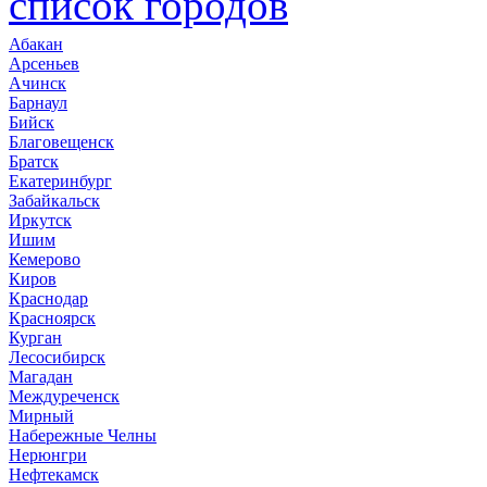
список городов
Абакан
Арсеньев
Ачинск
Барнаул
Бийск
Благовещенск
Братск
Екатеринбург
Забайкальск
Иркутск
Ишим
Кемерово
Киров
Краснодар
Красноярск
Курган
Лесосибирск
Магадан
Междуреченск
Мирный
Набережные Челны
Нерюнгри
Нефтекамск