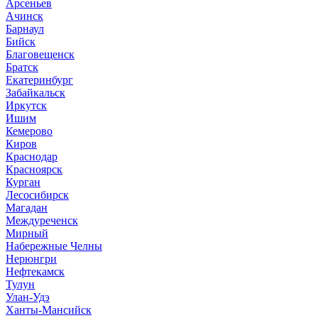
Арсеньев
Ачинск
Барнаул
Бийск
Благовещенск
Братск
Екатеринбург
Забайкальск
Иркутск
Ишим
Кемерово
Киров
Краснодар
Красноярск
Курган
Лесосибирск
Магадан
Междуреченск
Мирный
Набережные Челны
Нерюнгри
Нефтекамск
Тулун
Улан-Удэ
Ханты-Мансийск