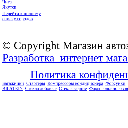
Чита
Якутск
Перейти к полному
списку городов
© Copyright Магазин авто
Разработка интернет мага
Политика конфиден
Багажники
Стартеры
Компрессоры кондиционера
Форсунки
BILSTEIN
Стекла лобовые
Стекла задние
Фары головного св