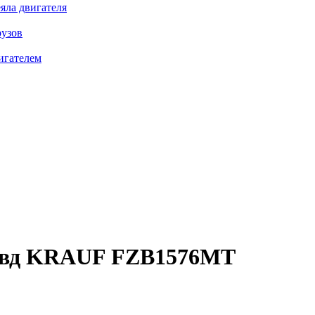
яла двигателя
рузов
игателем
нвд
KRAUF FZB1576MT