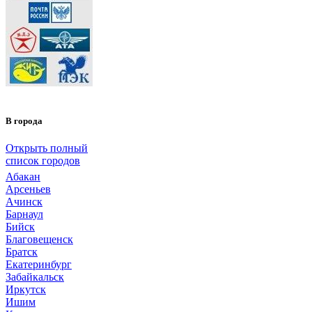
В города
Открыть полный
список городов
Абакан
Арсеньев
Ачинск
Барнаул
Бийск
Благовещенск
Братск
Екатеринбург
Забайкальск
Иркутск
Ишим