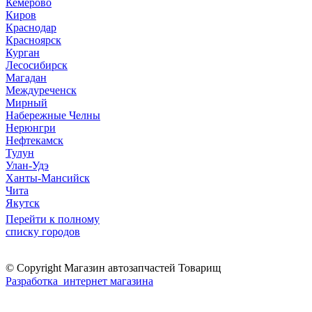
Кемерово
Киров
Краснодар
Красноярск
Курган
Лесосибирск
Магадан
Междуреченск
Мирный
Набережные Челны
Нерюнгри
Нефтекамск
Тулун
Улан-Удэ
Ханты-Мансийск
Чита
Якутск
Перейти к полному
списку городов
© Copyright Магазин автозапчастей Товарищ
Разработка интернет магазина