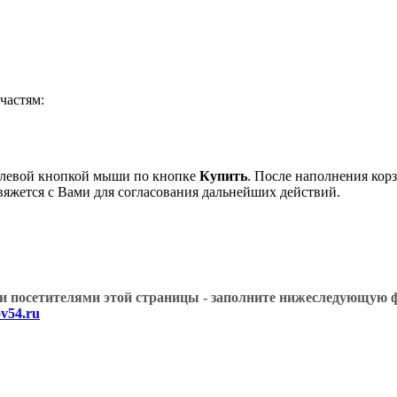
частям:
 левой кнопкой мыши по кнопке
Купить
. После наполнения кор
вяжется с Вами для согласования дальнейших действий.
угими посетителями этой страницы - заполните нижеслед
v54.ru