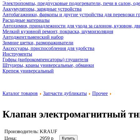
Электропомпы, предпусковые подогреватели, печи в салон, оде
Аккумуляторы, зарядные устройства
Автобагажники, фаркопы и другие устройства для перевозки г
Расходные материалы
Автохимия, принадлежности для ухода за салоном, кузовом, дв
Мелкий кузовной ремонт, покраска, шумоизоляция
Автоджентльменский набор
Зимние щетки, размораживатели
Аксессуары, приспособления для удобства
Инструменты
Гофры (виброкомпенсаторы) глушителя
Штуцеры, краны универсальные, обманки
Крепеж универсальный
Каталог товаров
Запчасти дубликаты
Прочее
Клапан электромагнитный т
Производитель:
KRAUF
Цена:
2959
р