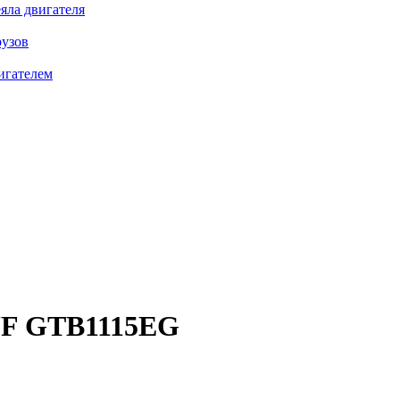
яла двигателя
рузов
игателем
F GTB1115EG