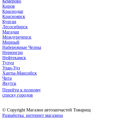
Кемерово
Киров
Краснодар
Красноярск
Курган
Лесосибирск
Магадан
Междуреченск
Мирный
Набережные Челны
Нерюнгри
Нефтекамск
Тулун
Улан-Удэ
Ханты-Мансийск
Чита
Якутск
Перейти к полному
списку городов
© Copyright Магазин автозапчастей Товарищ
Разработка интернет магазина