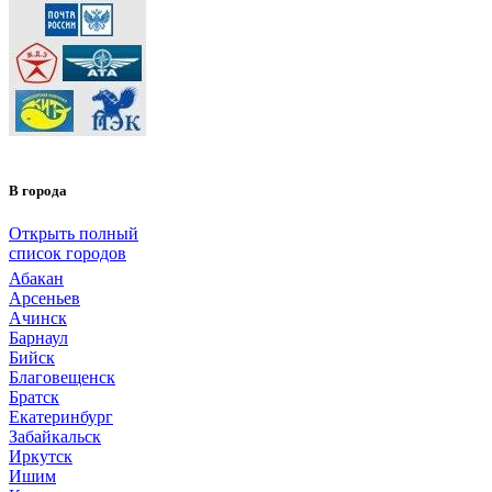
В города
Открыть полный
список городов
Абакан
Арсеньев
Ачинск
Барнаул
Бийск
Благовещенск
Братск
Екатеринбург
Забайкальск
Иркутск
Ишим