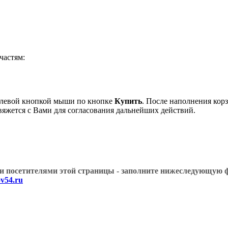
астям:
 левой кнопкой мыши по кнопке
Купить
. После наполнения кор
вяжется с Вами для согласования дальнейших действий.
угими посетителями этой страницы - заполните нижеслед
v54.ru