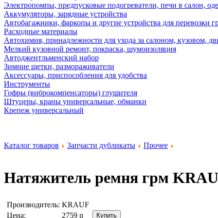
Электропомпы, предпусковые подогреватели, печи в салон, оде
Аккумуляторы, зарядные устройства
Автобагажники, фаркопы и другие устройства для перевозки г
Расходные материалы
Автохимия, принадлежности для ухода за салоном, кузовом, дв
Мелкий кузовной ремонт, покраска, шумоизоляция
Автоджентльменский набор
Зимние щетки, размораживатели
Аксессуары, приспособления для удобства
Инструменты
Гофры (виброкомпенсаторы) глушителя
Штуцеры, краны универсальные, обманки
Крепеж универсальный
Каталог товаров
Запчасти дубликаты
Прочее
Натяжитель ремня грм
KRAU
Производитель:
KRAUF
Цена:
2759
р