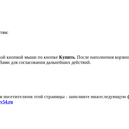
тям:
евой кнопкой мыши по кнопке
Купить
. После наполнения корзин
 Вами для согласования дальнейших действий.
угими посетителями этой страницы - заполните нижеслед
v54.ru