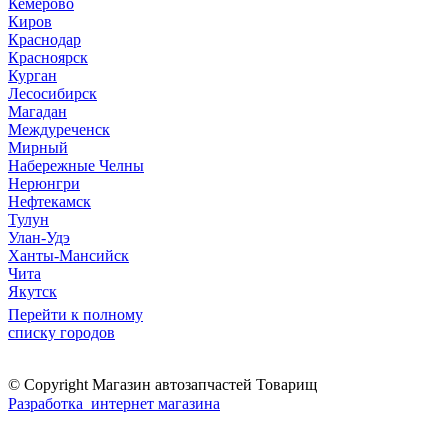
Кемерово
Киров
Краснодар
Красноярск
Курган
Лесосибирск
Магадан
Междуреченск
Мирный
Набережные Челны
Нерюнгри
Нефтекамск
Тулун
Улан-Удэ
Ханты-Мансийск
Чита
Якутск
Перейти к полному
списку городов
© Copyright Магазин автозапчастей Товарищ
Разработка интернет магазина