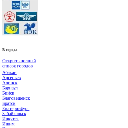
В города
Открыть полный
список городов
Абакан
Арсеньев
Ачинск
Барнаул
Бийск
Благовещенск
Братск
Екатеринбург
Забайкальск
Иркутск
Ишим