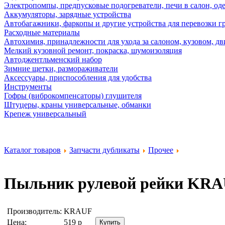
Электропомпы, предпусковые подогреватели, печи в салон, оде
Аккумуляторы, зарядные устройства
Автобагажники, фаркопы и другие устройства для перевозки г
Расходные материалы
Автохимия, принадлежности для ухода за салоном, кузовом, дв
Мелкий кузовной ремонт, покраска, шумоизоляция
Автоджентльменский набор
Зимние щетки, размораживатели
Аксессуары, приспособления для удобства
Инструменты
Гофры (виброкомпенсаторы) глушителя
Штуцеры, краны универсальные, обманки
Крепеж универсальный
Каталог товаров
Запчасти дубликаты
Прочее
Пыльник рулевой рейки
KRA
Производитель:
KRAUF
Цена:
519
р