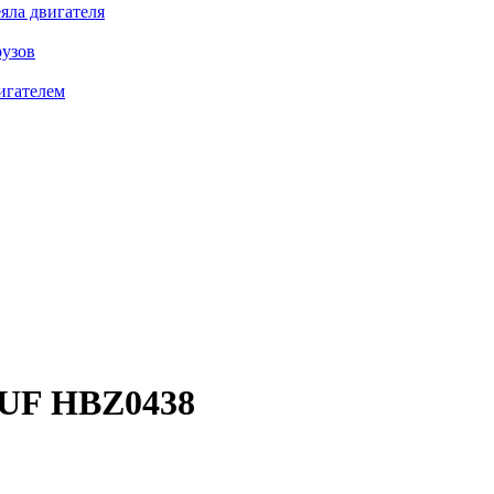
яла двигателя
рузов
игателем
UF HBZ0438