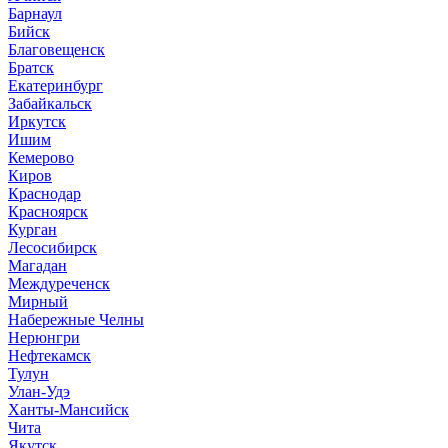
Барнаул
Бийск
Благовещенск
Братск
Екатеринбург
Забайкальск
Иркутск
Ишим
Кемерово
Киров
Краснодар
Красноярск
Курган
Лесосибирск
Магадан
Междуреченск
Мирный
Набережные Челны
Нерюнгри
Нефтекамск
Тулун
Улан-Удэ
Ханты-Мансийск
Чита
Якутск