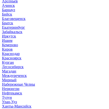
Арсеньев
Ачинск
Барнаул
Бийск
Благовещенск
Братск
Екатеринбург
Забайкальск
Иркутск
Ишим
Кемерово
Киров
Краснодар
Красноярск
Курган
Лесосибирск
Магадан
Междуреченск
Мирный
Набережные Челны
Нерюнгри
Нефтекамск
Тулун
Улан-Удэ
Ханты-Мансийск