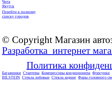
Чита
Якутск
Перейти к полному
списку городов
© Copyright Магазин авто
Разработка интернет мага
Политика конфиден
Багажники
Стартеры
Компрессоры кондиционера
Форсунки
BILSTEIN
Стекла лобовые
Стекла задние
Фары головного св