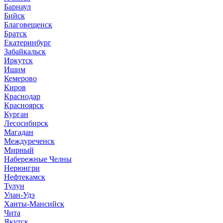
Барнаул
Бийск
Благовещенск
Братск
Екатеринбург
Забайкальск
Иркутск
Ишим
Кемерово
Киров
Краснодар
Красноярск
Курган
Лесосибирск
Магадан
Междуреченск
Мирный
Набережные Челны
Нерюнгри
Нефтекамск
Тулун
Улан-Удэ
Ханты-Мансийск
Чита
Якутск