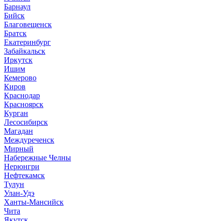
Барнаул
Бийск
Благовещенск
Братск
Екатеринбург
Забайкальск
Иркутск
Ишим
Кемерово
Киров
Краснодар
Красноярск
Курган
Лесосибирск
Магадан
Междуреченск
Мирный
Набережные Челны
Нерюнгри
Нефтекамск
Тулун
Улан-Удэ
Ханты-Мансийск
Чита
Якутск