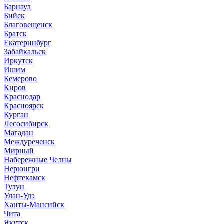
Барнаул
Бийск
Благовещенск
Братск
Екатеринбург
Забайкальск
Иркутск
Ишим
Кемерово
Киров
Краснодар
Красноярск
Курган
Лесосибирск
Магадан
Междуреченск
Мирный
Набережные Челны
Нерюнгри
Нефтекамск
Тулун
Улан-Удэ
Ханты-Мансийск
Чита
Якутск