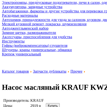
Электропомпы, предпусковые подогреватели, печи в салон, оде
Аккумуляторы, зарядные устройства
Автобагажники, фаркопы и другие устройства для перевозки г
Расходные материалы
Автохимия, принадлежности для ухода за салоном, кузовом, дв
Мелкий кузовной ремонт, покраска, шумоизоляция
Автоджентльменский набор
Зимние щетки, размораживатели
Аксессуары, приспособления для удобства
Инструменты
Гофры (виброкомпенсаторы) глушителя
Штуцеры, краны универсальные, обманки
Крепеж универсальный
Каталог товаров
Запчасти дубликаты
Прочее
Насос масляный
KRAUF KWZ
Производитель:
KRAUF
Цена:
2919
р