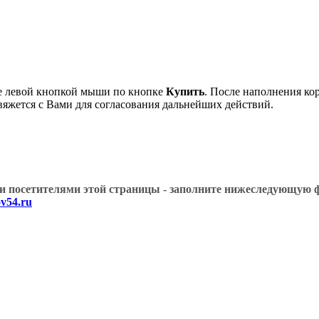
е левой кнопкой мыши по кнопке
Купить
. После наполнения ко
вяжется с Вами для согласования дальнейших действий.
угими посетителями этой страницы - заполните нижеслед
v54.ru