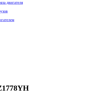
яла двигателя
рузов
игателем
1778YH