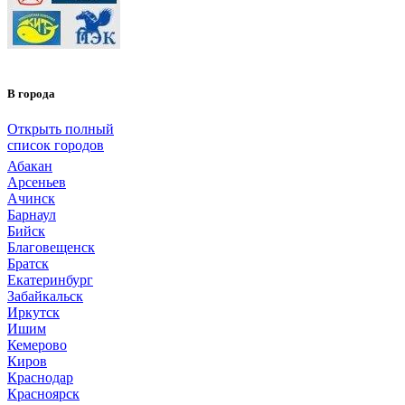
В города
Открыть полный
список городов
Абакан
Арсеньев
Ачинск
Барнаул
Бийск
Благовещенск
Братск
Екатеринбург
Забайкальск
Иркутск
Ишим
Кемерово
Киров
Краснодар
Красноярск