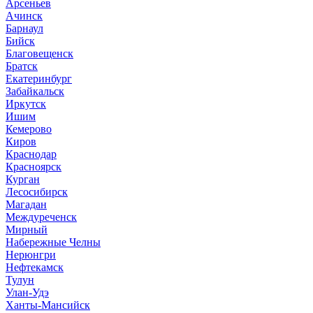
Арсеньев
Ачинск
Барнаул
Бийск
Благовещенск
Братск
Екатеринбург
Забайкальск
Иркутск
Ишим
Кемерово
Киров
Краснодар
Красноярск
Курган
Лесосибирск
Магадан
Междуреченск
Мирный
Набережные Челны
Нерюнгри
Нефтекамск
Тулун
Улан-Удэ
Ханты-Мансийск