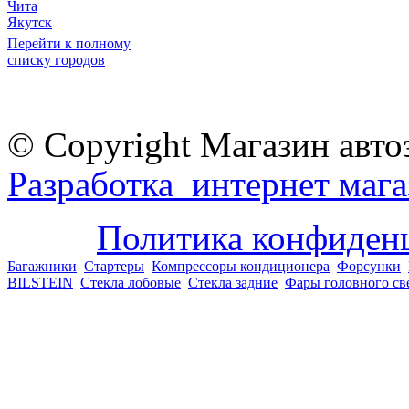
Чита
Якутск
Перейти к полному
списку городов
© Copyright Магазин авто
Разработка интернет мага
Политика конфиден
Багажники
Стартеры
Компрессоры кондиционера
Форсунки
BILSTEIN
Стекла лобовые
Стекла задние
Фары головного св