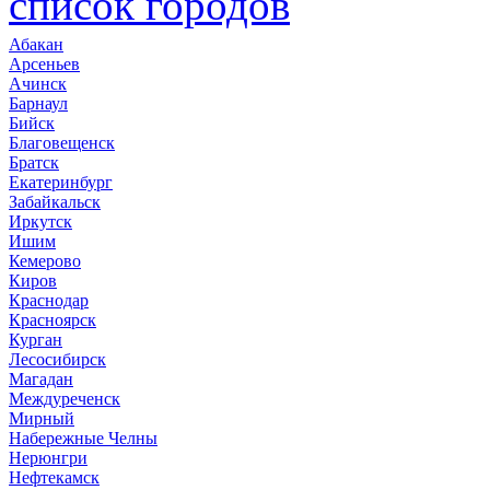
список городов
Абакан
Арсеньев
Ачинск
Барнаул
Бийск
Благовещенск
Братск
Екатеринбург
Забайкальск
Иркутск
Ишим
Кемерово
Киров
Краснодар
Красноярск
Курган
Лесосибирск
Магадан
Междуреченск
Мирный
Набережные Челны
Нерюнгри
Нефтекамск