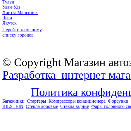
Тулун
Улан-Удэ
Ханты-Мансийск
Чита
Якутск
Перейти к полному
списку городов
© Copyright Магазин авто
Разработка интернет мага
Политика конфиден
Багажники
Стартеры
Компрессоры кондиционера
Форсунки
BILSTEIN
Стекла лобовые
Стекла задние
Фары головного св