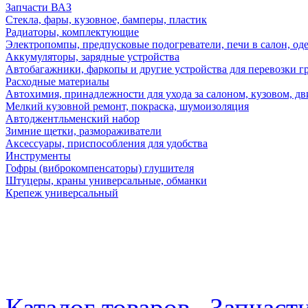
Запчасти ВАЗ
Стекла, фары, кузовное, бамперы, пластик
Радиаторы, комплектующие
Электропомпы, предпусковые подогреватели, печи в салон, оде
Аккумуляторы, зарядные устройства
Автобагажники, фаркопы и другие устройства для перевозки г
Расходные материалы
Автохимия, принадлежности для ухода за салоном, кузовом, дв
Мелкий кузовной ремонт, покраска, шумоизоляция
Автоджентльменский набор
Зимние щетки, размораживатели
Аксессуары, приспособления для удобства
Инструменты
Гофры (виброкомпенсаторы) глушителя
Штуцеры, краны универсальные, обманки
Крепеж универсальный
Каталог товаров
Запчаст