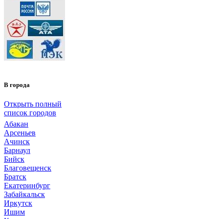
В города
Открыть полный
список городов
Абакан
Арсеньев
Ачинск
Барнаул
Бийск
Благовещенск
Братск
Екатеринбург
Забайкальск
Иркутск
Ишим