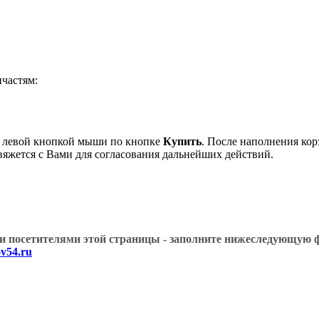
частям:
 левой кнопкой мыши по кнопке
Купить
. После наполнения кор
вяжется с Вами для согласования дальнейших действий.
угими посетителями этой страницы - заполните нижеслед
v54.ru