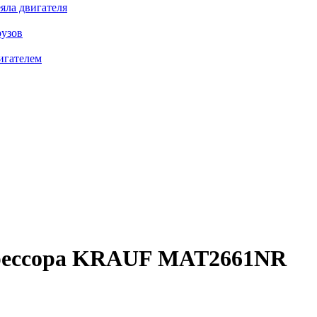
яла двигателя
рузов
игателем
рессора
KRAUF MAT2661NR