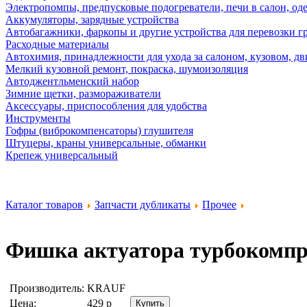
Электропомпы, предпусковые подогреватели, печи в салон, оде
Аккумуляторы, зарядные устройства
Автобагажники, фаркопы и другие устройства для перевозки г
Расходные материалы
Автохимия, принадлежности для ухода за салоном, кузовом, дв
Мелкий кузовной ремонт, покраска, шумоизоляция
Автоджентльменский набор
Зимние щетки, размораживатели
Аксессуары, приспособления для удобства
Инструменты
Гофры (виброкомпенсаторы) глушителя
Штуцеры, краны универсальные, обманки
Крепеж универсальный
Каталог товаров
Запчасти дубликаты
Прочее
Фишка актуатора турбокомп
Производитель:
KRAUF
Цена:
429
р