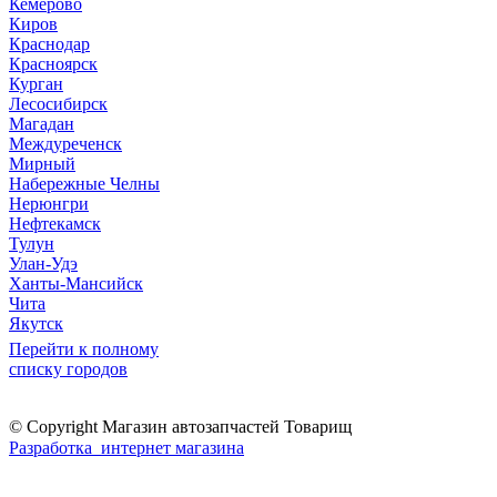
Кемерово
Киров
Краснодар
Красноярск
Курган
Лесосибирск
Магадан
Междуреченск
Мирный
Набережные Челны
Нерюнгри
Нефтекамск
Тулун
Улан-Удэ
Ханты-Мансийск
Чита
Якутск
Перейти к полному
списку городов
© Copyright Магазин автозапчастей Товарищ
Разработка интернет магазина