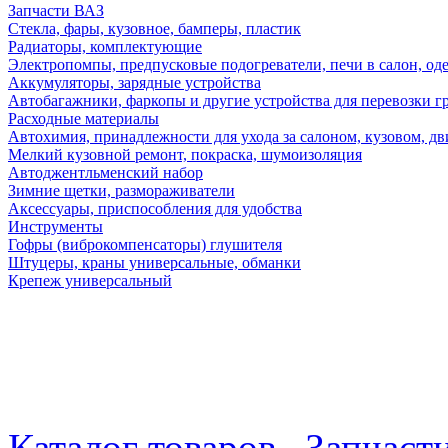
Запчасти ВАЗ
Стекла, фары, кузовное, бамперы, пластик
Радиаторы, комплектующие
Электропомпы, предпусковые подогреватели, печи в салон, оде
Аккумуляторы, зарядные устройства
Автобагажники, фаркопы и другие устройства для перевозки г
Расходные материалы
Автохимия, принадлежности для ухода за салоном, кузовом, дв
Мелкий кузовной ремонт, покраска, шумоизоляция
Автоджентльменский набор
Зимние щетки, размораживатели
Аксессуары, приспособления для удобства
Инструменты
Гофры (виброкомпенсаторы) глушителя
Штуцеры, краны универсальные, обманки
Крепеж универсальный
Каталог товаров
Запчаст