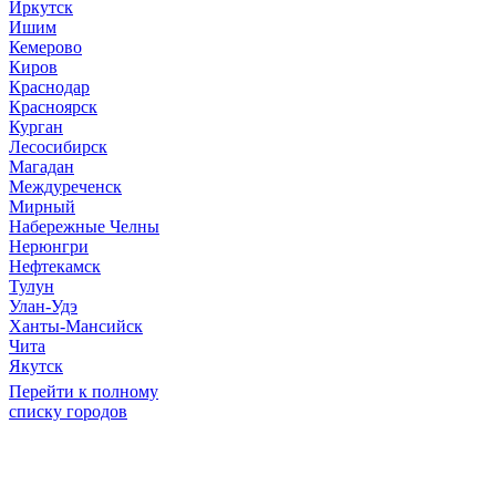
Иркутск
Ишим
Кемерово
Киров
Краснодар
Красноярск
Курган
Лесосибирск
Магадан
Междуреченск
Мирный
Набережные Челны
Нерюнгри
Нефтекамск
Тулун
Улан-Удэ
Ханты-Мансийск
Чита
Якутск
Перейти к полному
списку городов