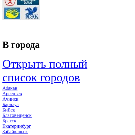
В города
Открыть полный
список городов
Абакан
Арсеньев
Ачинск
Барнаул
Бийск
Благовещенск
Братск
Екатеринбург
Забайкальск