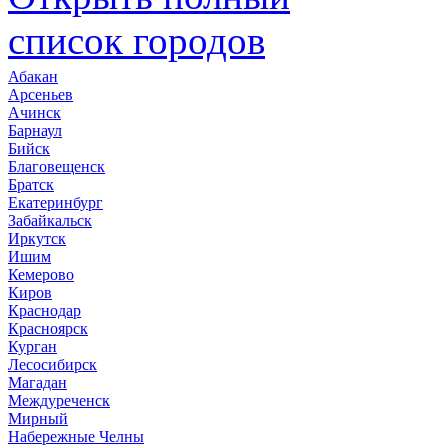
список городов
Абакан
Арсеньев
Ачинск
Барнаул
Бийск
Благовещенск
Братск
Екатеринбург
Забайкальск
Иркутск
Ишим
Кемерово
Киров
Краснодар
Красноярск
Курган
Лесосибирск
Магадан
Междуреченск
Мирный
Набережные Челны