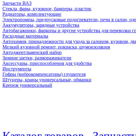
Запчасти ВАЗ
Стекла, фары, кузовное, бамперы, пластик
Радиаторы, комплектующие
Электропомпы, предпусковые подогреватели, печи в салон, оде
Аккумуляторы, зарядные устройства
Автобагажники, фаркопы и другие устройства для перевозки г
Расходные материалы
Автохимия, принадлежности для ухода за салоном, кузовом, дв
Мелкий кузовной ремонт, покраска, шумоизоляция
Автоджентльменский набор
Зимние щетки, размораживатели
Аксессуары, приспособления для удобства
Инструменты
Гофры (виброкомпенсаторы) глушителя
Штуцеры, краны универсальные, обманки
Крепеж универсальный
Каталог товаров
Запчаст