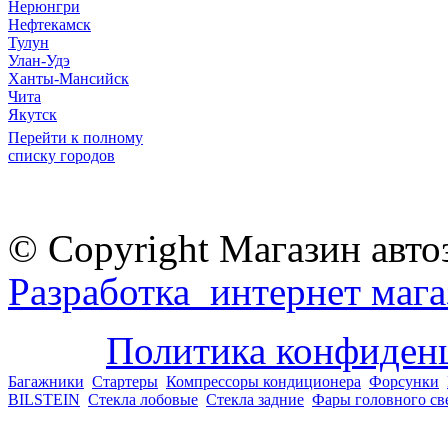
Нерюнгри
Нефтекамск
Тулун
Улан-Удэ
Ханты-Мансийск
Чита
Якутск
Перейти к полному
списку городов
© Copyright Магазин авто
Разработка интернет мага
Политика конфиден
Багажники
Стартеры
Компрессоры кондиционера
Форсунки
BILSTEIN
Стекла лобовые
Стекла задние
Фары головного св