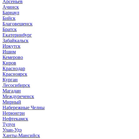
Арсеньев
Ачинск
Барнаул
Бийск
Благовещенск
Братск
Екатеринбург
Забайкальск
Иркутск
Ишим
Кемерово
Киров
Краснодар
Красноярск
Курган
Лесосибирск
Магадан
Междуреченск
Мирный
Набережные Челны
Нерюнгри
Нефтекамск
Тулун
Улан-Удэ
Ханты-Мансийск