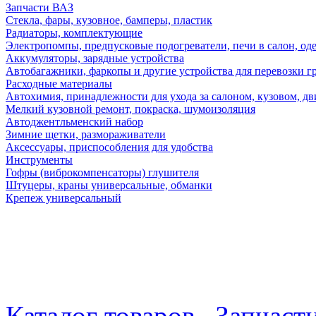
Запчасти ВАЗ
Стекла, фары, кузовное, бамперы, пластик
Радиаторы, комплектующие
Электропомпы, предпусковые подогреватели, печи в салон, оде
Аккумуляторы, зарядные устройства
Автобагажники, фаркопы и другие устройства для перевозки г
Расходные материалы
Автохимия, принадлежности для ухода за салоном, кузовом, дв
Мелкий кузовной ремонт, покраска, шумоизоляция
Автоджентльменский набор
Зимние щетки, размораживатели
Аксессуары, приспособления для удобства
Инструменты
Гофры (виброкомпенсаторы) глушителя
Штуцеры, краны универсальные, обманки
Крепеж универсальный
Каталог товаров
Запчаст