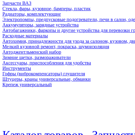
Запчасти ВАЗ
Стекла, фары, кузовное, бамперы, пластик
Радиаторы, комплектующие
Электропомпы, предпусковые подогреватели, печи в салон, оде
Аккумуляторы, зарядные устройства
Автобагажники, фаркопы и другие устройства для перевозки г
Расходные материалы
Автохимия, принадлежности для ухода за салоном, кузовом, дв
Мелкий кузовной ремонт, покраска, шумоизоляция
Автоджентльменский набор
Зимние щетки, размораживатели
Аксессуары, приспособления для удобства
Инструменты
Гофры (виброкомпенсаторы) глушителя
Штуцеры, краны универсальные, обманки
Крепеж универсальный
Каталог товаров
Запчаст