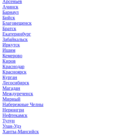
Арсеньев
Ачинск
Барнаул
Бийск
Благовещенск
Братск
Екатеринбург
Забайкальск
Иркутск
Ишим
Кемерово
Киров
Краснодар
Красноярск
Курган
Лесосибирск
Магадан
Междуреченск
Мирный
Набережные Челны
Нерюнгри
Нефтекамск
Тулун
Улан-Удэ
Ханты-Мансийск