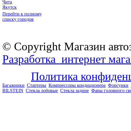
Чита
Якутск
Перейти к полному
списку городов
© Copyright Магазин авто
Разработка интернет мага
Политика конфиден
Багажники
Стартеры
Компрессоры кондиционера
Форсунки
BILSTEIN
Стекла лобовые
Стекла задние
Фары головного св