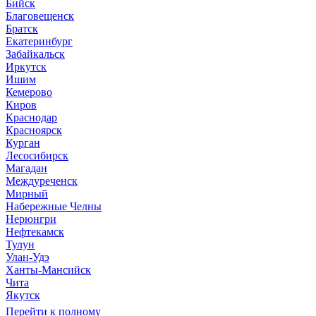
Бийск
Благовещенск
Братск
Екатеринбург
Забайкальск
Иркутск
Ишим
Кемерово
Киров
Краснодар
Красноярск
Курган
Лесосибирск
Магадан
Междуреченск
Мирный
Набережные Челны
Нерюнгри
Нефтекамск
Тулун
Улан-Удэ
Ханты-Мансийск
Чита
Якутск
Перейти к полному