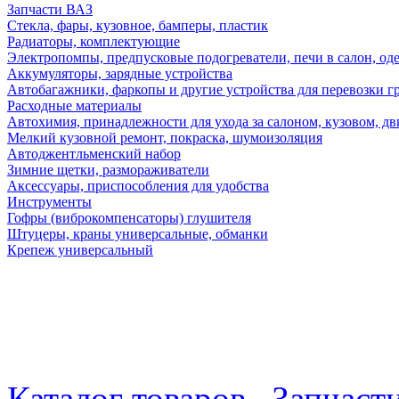
Запчасти ВАЗ
Стекла, фары, кузовное, бамперы, пластик
Радиаторы, комплектующие
Электропомпы, предпусковые подогреватели, печи в салон, оде
Аккумуляторы, зарядные устройства
Автобагажники, фаркопы и другие устройства для перевозки г
Расходные материалы
Автохимия, принадлежности для ухода за салоном, кузовом, дв
Мелкий кузовной ремонт, покраска, шумоизоляция
Автоджентльменский набор
Зимние щетки, размораживатели
Аксессуары, приспособления для удобства
Инструменты
Гофры (виброкомпенсаторы) глушителя
Штуцеры, краны универсальные, обманки
Крепеж универсальный
Каталог товаров
Запчаст