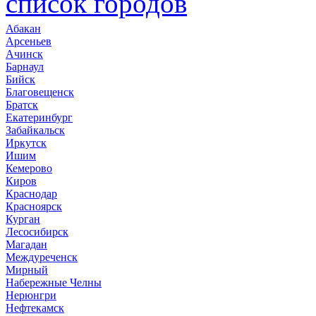
список городов
Абакан
Арсеньев
Ачинск
Барнаул
Бийск
Благовещенск
Братск
Екатеринбург
Забайкальск
Иркутск
Ишим
Кемерово
Киров
Краснодар
Красноярск
Курган
Лесосибирск
Магадан
Междуреченск
Мирный
Набережные Челны
Нерюнгри
Нефтекамск