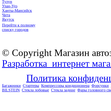
Тулун
Улан-Удэ
Ханты-Мансийск
Чита
Якутск
Перейти к полному
списку городов
© Copyright Магазин авто
Разработка интернет мага
Политика конфиден
Багажники
Стартеры
Компрессоры кондиционера
Форсунки
BILSTEIN
Стекла лобовые
Стекла задние
Фары головного св