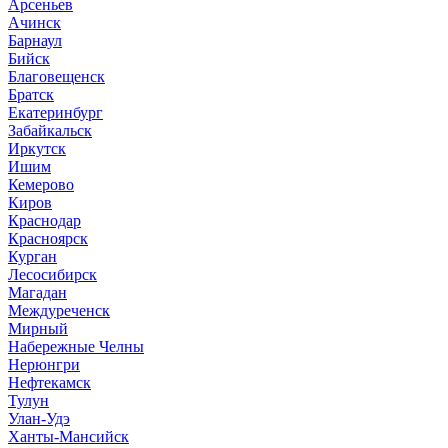
Арсеньев
Ачинск
Барнаул
Бийск
Благовещенск
Братск
Екатеринбург
Забайкальск
Иркутск
Ишим
Кемерово
Киров
Краснодар
Красноярск
Курган
Лесосибирск
Магадан
Междуреченск
Мирный
Набережные Челны
Нерюнгри
Нефтекамск
Тулун
Улан-Удэ
Ханты-Мансийск