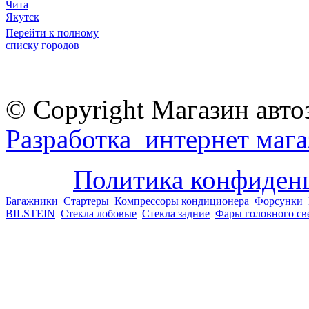
Чита
Якутск
Перейти к полному
списку городов
© Copyright Магазин авто
Разработка интернет мага
Политика конфиден
Багажники
Стартеры
Компрессоры кондиционера
Форсунки
BILSTEIN
Стекла лобовые
Стекла задние
Фары головного св