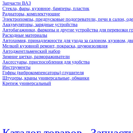
Запчасти ВАЗ
Стекла, фары, кузовное, бамперы, пластик
Радиаторы, комплектующие
Электропомпы, предпусковые подогреватели, печи в салон, оде
Аккумуляторы, зарядные устройства
Автобагажники, фаркопы и другие устройства для перевозки г
Расходные материалы
Автохимия, принадлежности для ухода за салоном, кузовом, дв
Мелкий кузовной ремонт, покраска, шумоизоляция
Автоджентльменский набор
Зимние щетки, размораживатели
Аксессуары, приспособления для удобства
Инструменты
Гофры (виброкомпенсаторы) глушителя
Штуцеры, краны универсальные, обманки
Крепеж универсальный
Каталог товаров
Запчаст