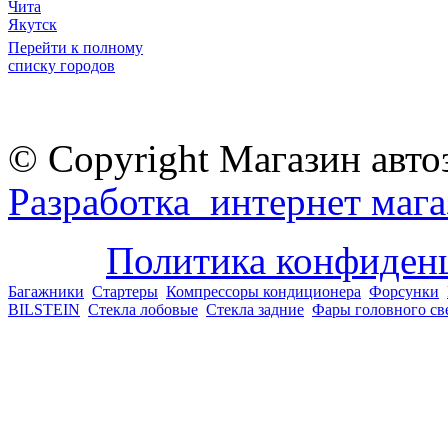
Чита
Якутск
Перейти к полному
списку городов
© Copyright Магазин авто
Разработка интернет мага
Политика конфиден
Багажники
Стартеры
Компрессоры кондиционера
Форсунки
BILSTEIN
Стекла лобовые
Стекла задние
Фары головного св