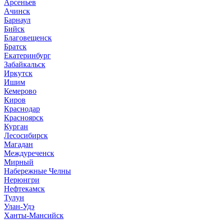
Арсеньев
Ачинск
Барнаул
Бийск
Благовещенск
Братск
Екатеринбург
Забайкальск
Иркутск
Ишим
Кемерово
Киров
Краснодар
Красноярск
Курган
Лесосибирск
Магадан
Междуреченск
Мирный
Набережные Челны
Нерюнгри
Нефтекамск
Тулун
Улан-Удэ
Ханты-Мансийск