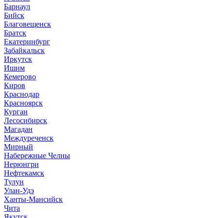
Барнаул
Бийск
Благовещенск
Братск
Екатеринбург
Забайкальск
Иркутск
Ишим
Кемерово
Киров
Краснодар
Красноярск
Курган
Лесосибирск
Магадан
Междуреченск
Мирный
Набережные Челны
Нерюнгри
Нефтекамск
Тулун
Улан-Удэ
Ханты-Мансийск
Чита
Якутск