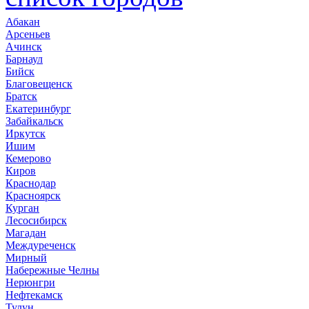
Абакан
Арсеньев
Ачинск
Барнаул
Бийск
Благовещенск
Братск
Екатеринбург
Забайкальск
Иркутск
Ишим
Кемерово
Киров
Краснодар
Красноярск
Курган
Лесосибирск
Магадан
Междуреченск
Мирный
Набережные Челны
Нерюнгри
Нефтекамск
Тулун