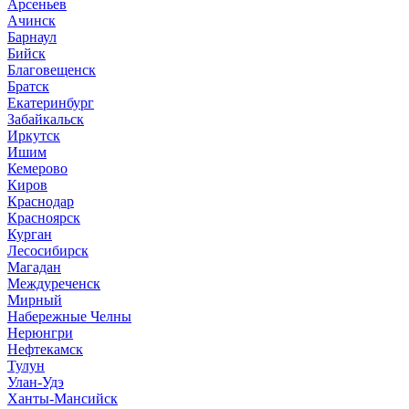
Арсеньев
Ачинск
Барнаул
Бийск
Благовещенск
Братск
Екатеринбург
Забайкальск
Иркутск
Ишим
Кемерово
Киров
Краснодар
Красноярск
Курган
Лесосибирск
Магадан
Междуреченск
Мирный
Набережные Челны
Нерюнгри
Нефтекамск
Тулун
Улан-Удэ
Ханты-Мансийск