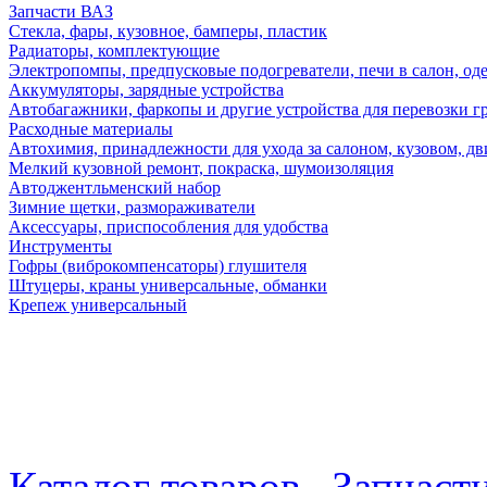
Запчасти ВАЗ
Стекла, фары, кузовное, бамперы, пластик
Радиаторы, комплектующие
Электропомпы, предпусковые подогреватели, печи в салон, оде
Аккумуляторы, зарядные устройства
Автобагажники, фаркопы и другие устройства для перевозки г
Расходные материалы
Автохимия, принадлежности для ухода за салоном, кузовом, дв
Мелкий кузовной ремонт, покраска, шумоизоляция
Автоджентльменский набор
Зимние щетки, размораживатели
Аксессуары, приспособления для удобства
Инструменты
Гофры (виброкомпенсаторы) глушителя
Штуцеры, краны универсальные, обманки
Крепеж универсальный
Каталог товаров
Запчаст