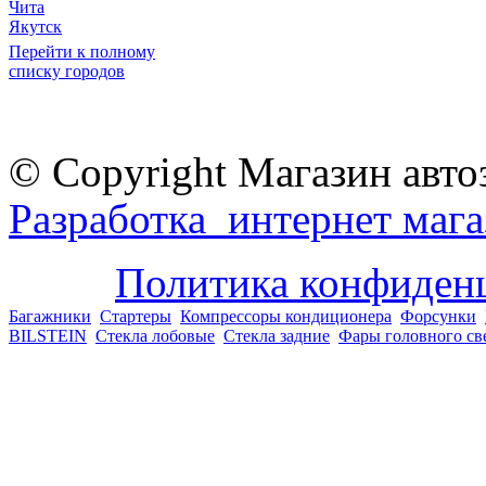
Чита
Якутск
Перейти к полному
списку городов
© Copyright Магазин авто
Разработка интернет мага
Политика конфиден
Багажники
Стартеры
Компрессоры кондиционера
Форсунки
BILSTEIN
Стекла лобовые
Стекла задние
Фары головного св